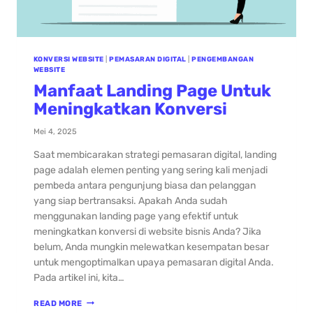
KONVERSI WEBSITE
|
PEMASARAN DIGITAL
|
PENGEMBANGAN
WEBSITE
Manfaat Landing Page Untuk
Meningkatkan Konversi
Mei 4, 2025
Saat membicarakan strategi pemasaran digital, landing
page adalah elemen penting yang sering kali menjadi
pembeda antara pengunjung biasa dan pelanggan
yang siap bertransaksi. Apakah Anda sudah
menggunakan landing page yang efektif untuk
meningkatkan konversi di website bisnis Anda? Jika
belum, Anda mungkin melewatkan kesempatan besar
untuk mengoptimalkan upaya pemasaran digital Anda.
Pada artikel ini, kita…
READ MORE