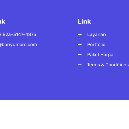
ak
Link
2 823-3147-4875
Layanan
@banyumoro.com
Portfolio
Paket Harga
Terms & Conditions
2025 All Right Reserved by Banyumoro.