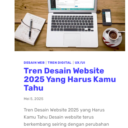
DESAIN WEB
|
TREN DIGITAL
|
UX/UI
Tren Desain Website
2025 Yang Harus Kamu
Tahu
Mei 5, 2025
Tren Desain Website 2025 yang Harus
Kamu Tahu Desain website terus
berkembang seiring dengan perubahan